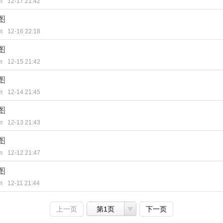
m
12-17 21:42
图
m
12-16 22:18
图
m
12-15 21:42
图
m
12-14 21:45
图
m
12-13 21:43
图
m
12-12 21:47
图
m
12-11 21:44
上一页
第1页
下一页