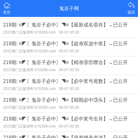
鬼谷子网
首页
返回
219期: ≡◤〖鬼谷子必中〗◥≡【最新成名⑥肖】→已公开
2023澳门正版资料 670288.com
08-07 00:30
219期: ≡◤〖鬼谷子必中〗◥≡【超准双波中奖】→已公开
2023澳门正版资料 670288.com
08-07 00:30
219期: ≡◤〖鬼谷子必中〗◥≡【精准⑨宫噤合】→已公开
2023澳门正版资料 670288.com
08-07 00:30
219期: ≡◤〖鬼谷子必中〗◥≡【必中奖号尾数】→已公开
2023澳门正版资料 670288.com
08-07 00:30
219期: ≡◤〖鬼谷子必中〗◥≡【期期必中③头】→已公开
2023澳门正版资料 670288.com
08-07 00:30
219期: ≡◤〖鬼谷子必中〗◥≡【必中奖号生肖】→已公开
2023澳门正版资料 670288.com
08-07 00:30
219期: ≡◤〖鬼谷子必中〗◥≡【超准绝杀半波】→已公开