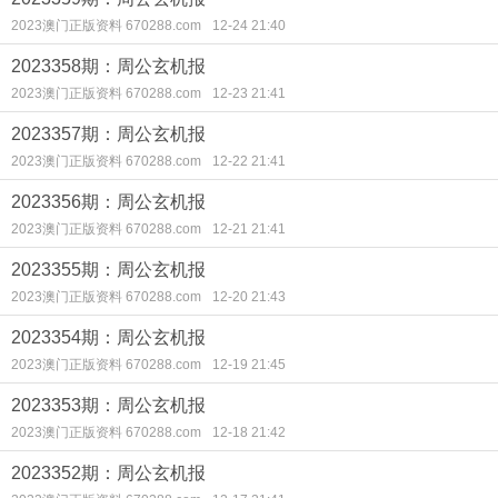
2023澳门正版资料 670288.com
12-24 21:40
2023358期：周公玄机报
2023澳门正版资料 670288.com
12-23 21:41
2023357期：周公玄机报
2023澳门正版资料 670288.com
12-22 21:41
2023356期：周公玄机报
2023澳门正版资料 670288.com
12-21 21:41
2023355期：周公玄机报
2023澳门正版资料 670288.com
12-20 21:43
2023354期：周公玄机报
2023澳门正版资料 670288.com
12-19 21:45
2023353期：周公玄机报
2023澳门正版资料 670288.com
12-18 21:42
2023352期：周公玄机报