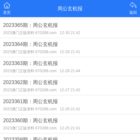
周公玄机报
首页
返回
2023365期：周公玄机报
2023澳门正版资料 670288.com
12-30 21:42
2023364期：周公玄机报
2023澳门正版资料 670288.com
12-29 21:41
2023363期：周公玄机报
2023澳门正版资料 670288.com
12-28 21:44
2023362期：周公玄机报
2023澳门正版资料 670288.com
12-27 21:42
2023361期：周公玄机报
2023澳门正版资料 670288.com
12-26 21:41
2023360期：周公玄机报
2023澳门正版资料 670288.com
12-25 21:41
2023359期：周公玄机报