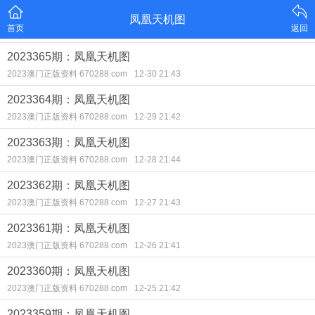
凤凰天机图
首页
返回
2023365期：凤凰天机图
2023澳门正版资料 670288.com
12-30 21:43
2023364期：凤凰天机图
2023澳门正版资料 670288.com
12-29 21:42
2023363期：凤凰天机图
2023澳门正版资料 670288.com
12-28 21:44
2023362期：凤凰天机图
2023澳门正版资料 670288.com
12-27 21:43
2023361期：凤凰天机图
2023澳门正版资料 670288.com
12-26 21:41
2023360期：凤凰天机图
2023澳门正版资料 670288.com
12-25 21:42
2023359期：凤凰天机图