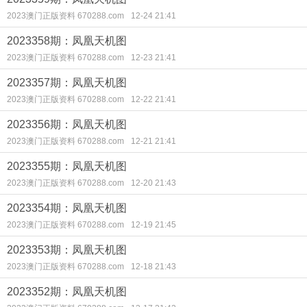
2023澳门正版资料 670288.com
12-24 21:41
2023358期：凤凰天机图
2023澳门正版资料 670288.com
12-23 21:41
2023357期：凤凰天机图
2023澳门正版资料 670288.com
12-22 21:41
2023356期：凤凰天机图
2023澳门正版资料 670288.com
12-21 21:41
2023355期：凤凰天机图
2023澳门正版资料 670288.com
12-20 21:43
2023354期：凤凰天机图
2023澳门正版资料 670288.com
12-19 21:45
2023353期：凤凰天机图
2023澳门正版资料 670288.com
12-18 21:43
2023352期：凤凰天机图