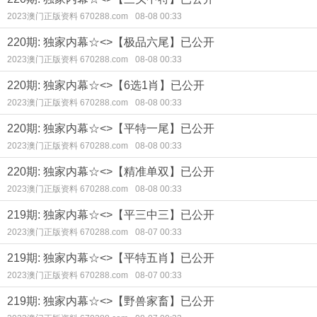
2023澳门正版资料 670288.com
08-08 00:33
220期: 独家内幕☆<>【极品六尾】已公开
2023澳门正版资料 670288.com
08-08 00:33
220期: 独家内幕☆<>【6选1肖】已公开
2023澳门正版资料 670288.com
08-08 00:33
220期: 独家内幕☆<>【平特一尾】已公开
2023澳门正版资料 670288.com
08-08 00:33
220期: 独家内幕☆<>【精准单双】已公开
2023澳门正版资料 670288.com
08-08 00:33
219期: 独家内幕☆<>【平三中三】已公开
2023澳门正版资料 670288.com
08-07 00:33
219期: 独家内幕☆<>【平特五肖】已公开
2023澳门正版资料 670288.com
08-07 00:33
219期: 独家内幕☆<>【野兽家畜】已公开